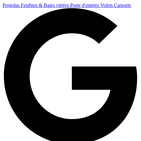
Pergolas
Fenêtres & Baies vitrées
Porte d'entrées
Volets
Carports