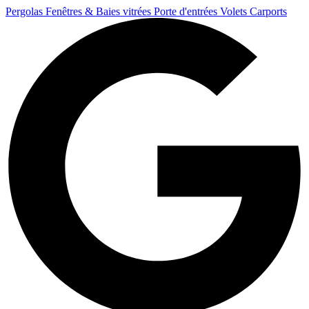
Pergolas
Fenêtres & Baies vitrées
Porte d'entrées
Volets
Carports