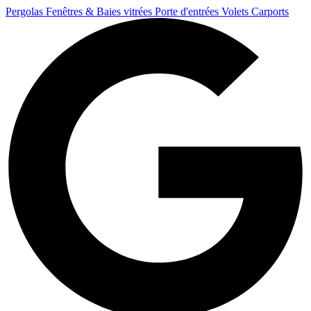
Pergolas
Fenêtres & Baies vitrées
Porte d'entrées
Volets
Carports