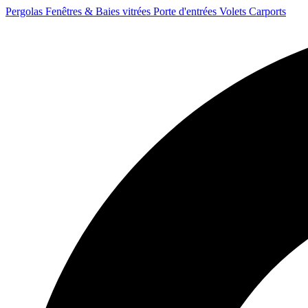
Pergolas
Fenêtres & Baies vitrées
Porte d'entrées
Volets
Carports