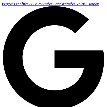
Pergolas
Fenêtres & Baies vitrées
Porte d'entrées
Volets
Carports