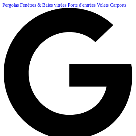
Pergolas
Fenêtres & Baies vitrées
Porte d'entrées
Volets
Carports